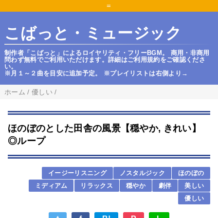
=
こばっと・ミュージック
制作者「こばっと」によるロイヤリティ・フリーBGM。 商用・非商用
問わず無料でご利用いただけます。詳細はご利用規約をご確認くださ
い。
※月１～２曲を目安に追加予定。 ※プレイリストは右側より→
ホーム
/
優しい
/
ほのぼのとした田舎の風景【穏やか, きれい】
◎ループ
イージーリスニング
ノスタルジック
ほのぼの
ミディアム
リラックス
穏やか
劇伴
美しい
優しい