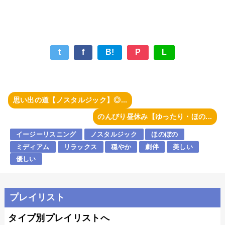
t
f
B!
P
L
思い出の道【ノスタルジック】◎...
のんびり昼休み【ゆったり・ほの...
イージーリスニング
ノスタルジック
ほのぼの
ミディアム
リラックス
穏やか
劇伴
美しい
優しい
プレイリスト
タイプ別プレイリストへ