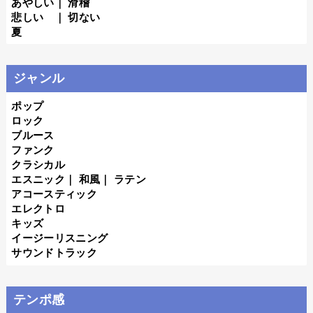
あやしい
｜
滑稽
悲しい
｜
切ない
夏
ジャンル
ポップ
ロック
ブルース
ファンク
クラシカル
エスニック
｜
和風
｜
ラテン
アコースティック
エレクトロ
キッズ
イージーリスニング
サウンドトラック
テンポ感