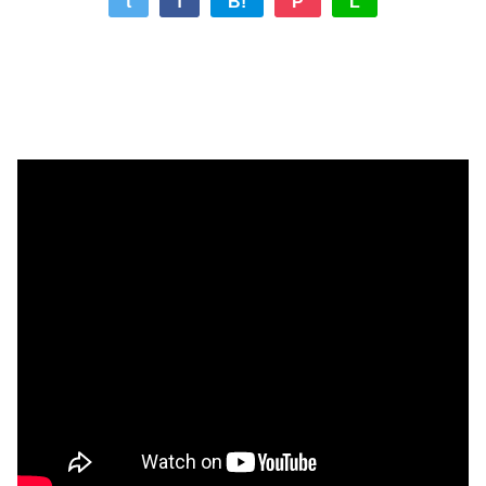
t
f
B!
P
L