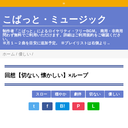
=
こばっと・ミュージック
制作者「こばっと」によるロイヤリティ・フリーBGM。 商用・非商用
問わず無料でご利用いただけます。詳細はご利用規約をご確認くださ
い。
※月１～２曲を目安に追加予定。 ※プレイリストは右側より→
ホーム
/
優しい
/
回想【切ない, 懐かしい】×ループ
スロー
穏やか
劇伴
切ない
優しい
t
f
B!
P
L