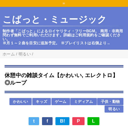
=
こばっと・ミュージック
制作者「こばっと」によるロイヤリティ・フリーBGM。 商用・非商用
問わず無料でご利用いただけます。詳細はご利用規約をご確認くださ
い。
※月１～２曲を目安に追加予定。 ※プレイリストは右側より→
ホーム
/
明るい
/
休憩中の雑談タイム【かわいい, エレクトロ】
◎ループ
かわいい
キッズ
ゲーム
ミディアム
子供・動物
明るい
t
f
B!
P
L