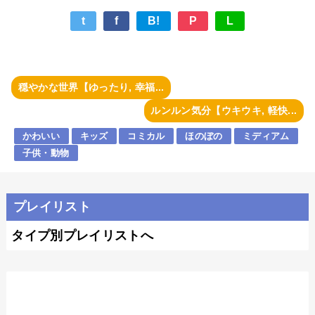
t
f
B!
P
L
穏やかな世界【ゆったり, 幸福...
ルンルン気分【ウキウキ, 軽快...
かわいい
キッズ
コミカル
ほのぼの
ミディアム
子供・動物
プレイリスト
タイプ別プレイリストへ