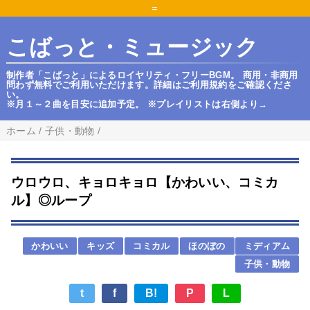
=
こばっと・ミュージック
制作者「こばっと」によるロイヤリティ・フリーBGM。 商用・非商用
問わず無料でご利用いただけます。詳細はご利用規約をご確認くださ
い。
※月１～２曲を目安に追加予定。 ※プレイリストは右側より→
ホーム
/
子供・動物
/
ウロウロ、キョロキョロ【かわいい、コミカ
ル】◎ループ
かわいい
キッズ
コミカル
ほのぼの
ミディアム
子供・動物
t
f
B!
P
L